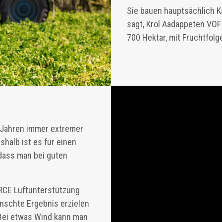
Sie bauen hauptsächlich 
sagt, Krol Aadappeten VOF
700 Hektar, mit Fruchtfol
n Jahren immer extremer
halb ist es für einen
 dass man bei guten
ORCE Luftunterstützung
nschte Ergebnis erzielen
Bei etwas Wind kann man