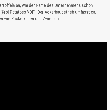
Kartoffeln an, wie der Name des Unternehmens schon
 (Krol Potatoes VOF). Der Ackerbaubetrieb umfasst ca.
gen wie Zuckerrüben und Zwiebeln.