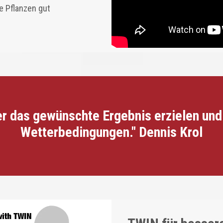
e Pflanzen gut
r das gewünschte Ergebnis erzielen und 
Wetterbedingungen." Dennis Krol