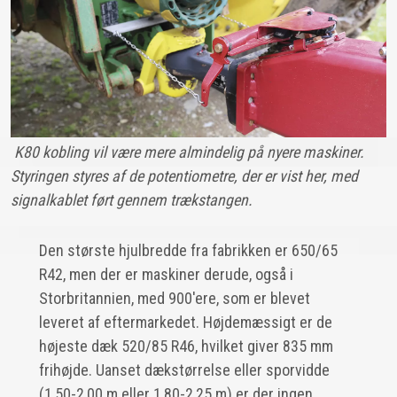
K80 kobling vil være mere almindelig på nyere maskiner.
Styringen styres af de potentiometre, der er vist her, med
signalkablet ført gennem trækstangen.
Den største hjulbredde fra fabrikken er 650/65
R42, men der er maskiner derude, også i
Storbritannien, med 900'ere, som er blevet
leveret af eftermarkedet. Højdemæssigt er de
højeste dæk 520/85 R46, hvilket giver 835 mm
frihøjde. Uanset dækstørrelse eller sporvidde
(1,50-2,00 m eller 1,80-2,25 m) er der ingen