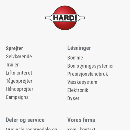
Løsninger
Sprøjter
Selvkørende
Bomme
Trailer
Bomstyringssystemer
Liftmonteret
Presisjonslandbruk
Tågesprøjter
Væskesystem
Håndsprøjter
Elektronik
Campaigns
Dyser
Deler og service
Vores firma
Originale reservedele og
Kom i kontakt