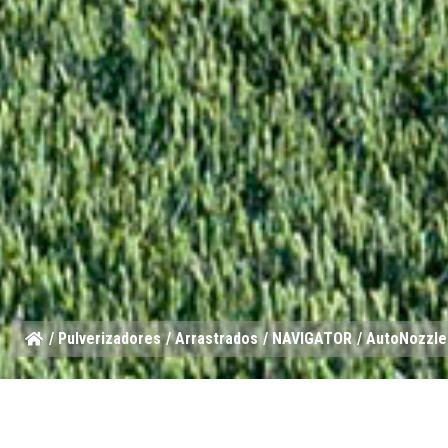
/
Pulverizadores
/
Arrastrados
/
NAVIGATOR
/ AutoNozzle