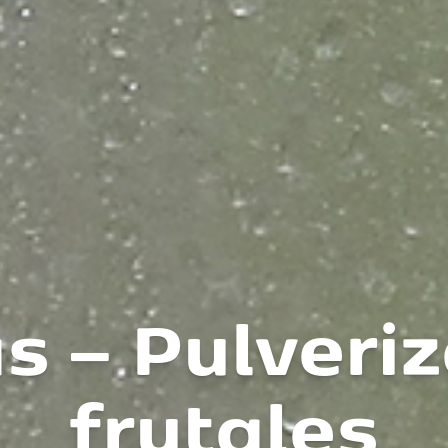
s – Pulveri
frutales