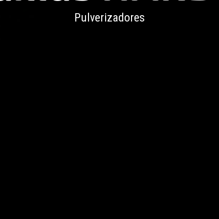
Pulverizadores