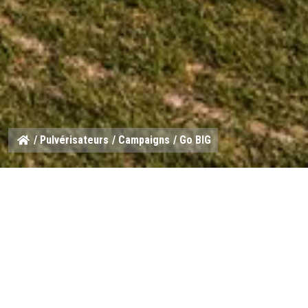
/
Pulvérisateurs
/
Campaigns
/ Go BIG
Lorsque la fenêtre de pulvér
est étroite, chaque remplis