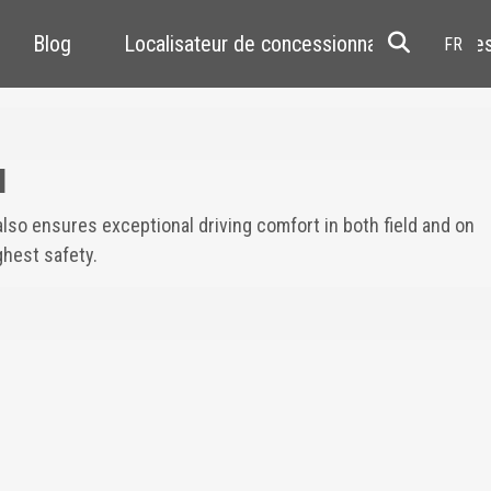
Blog
Localisateur de concessionnaires
Res
I
so ensures exceptional driving comfort in both field and on
ghest safety.