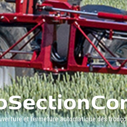
oSectionCon
uverture et fermeture automatique des tronço