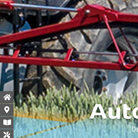
Aut
O