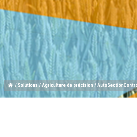
/
Solutions
/
Agriculture de précision
/ AutoSectionContr