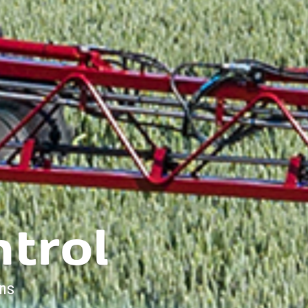
trol
ns