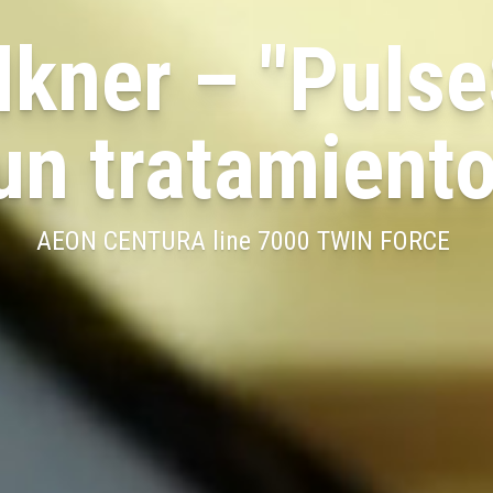
elkner – "Puls
un tratamient
AEON CENTURA line 7000 TWIN FORCE