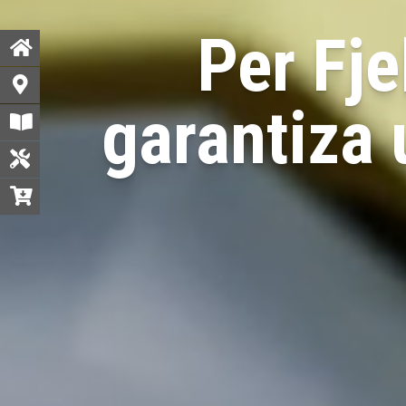
Per Fj
garantiza 