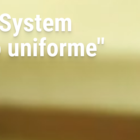
eSystem
o uniforme"