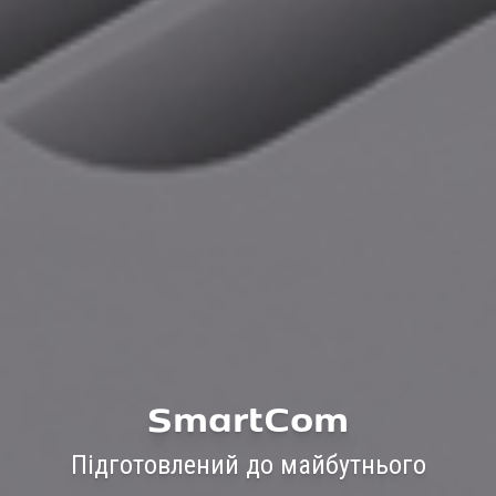
SmartCom
Підготовлений до майбутнього