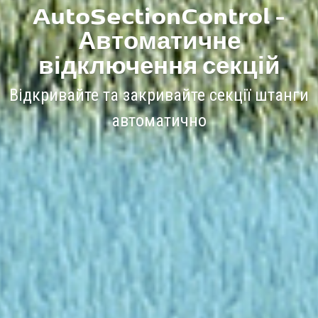
AutoSectionControl -
Автоматичне
відключення секцій
Відкривайте та закривайте секції штанги
автоматично