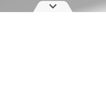
Привіт партне
Дякуємо за інтерес до на
Заповнивши форму нижче,
де ви зможете прочитати 
Насолоджуйтесь читанням