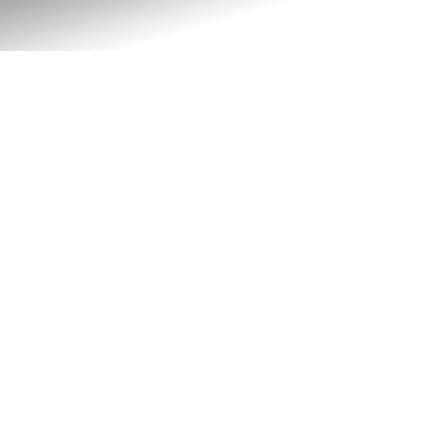
ре!
ших брошур, ми повинні зв'язатися!
 ви отримаєте доступ до нашої бібліотеки брошур,
та завантажити всі наші поточні брошури.
 і повідомте нам, якщо у вас виникнуть запитання.