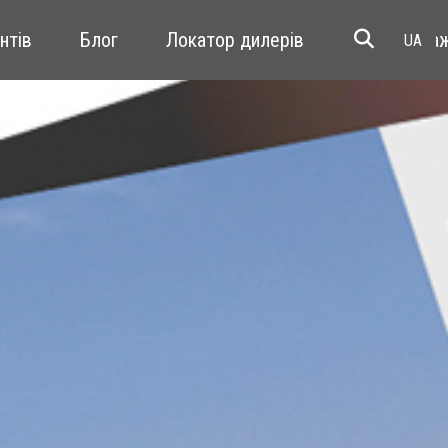
єнтів
Блог
Локатор дилерів
перепрода