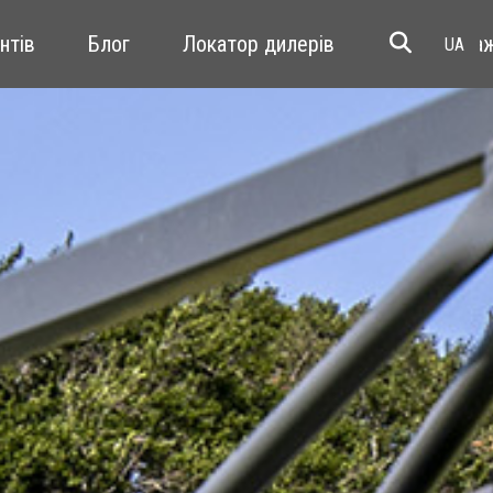
єнтів
Блог
Локатор дилерів
перепрода