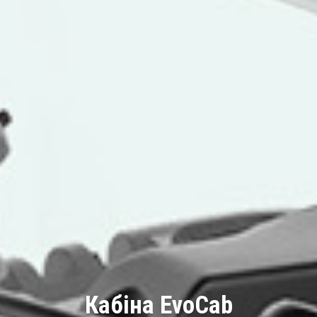
Кабіна EvoCab