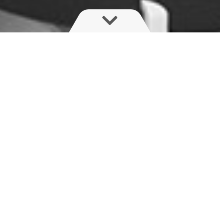
EvoCab розроблена з урахуванням
продуктивності, безпеки та
комфорту водія