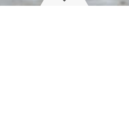
有时你需要保持距离，才能 更清楚
地看清事物
远程支持包
除了软件之外，哈滴远程支持还配备了 AR(增